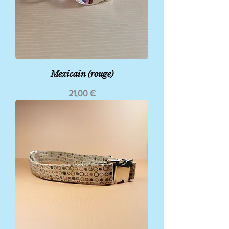
Mexicain (rouge)
Prix
21,00 €