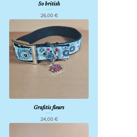
So british
Prix
26,00 €
Grafitis fleurs
Prix
24,00 €