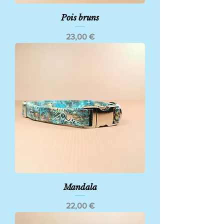
Pois bruns
Prix
23,00 €
Mandala
Prix
22,00 €