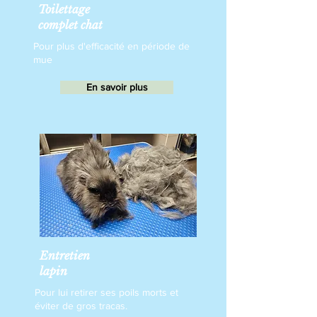
Toilettage
complet chat
Pour plus d'efficacité en période de
mue
En savoir plus
Entretien
lapin
Pour lui retirer ses poils morts et
éviter de gros tracas.