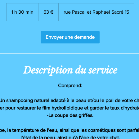
63
euros
1 h 30 min
1
63 €
rue Pascal et Raphaël Sacré 15
3
0
m
Envoyer une demande
i
n
Description du service
Comprend:
 Un shampooing naturel adapté à la peau et/ou le poil de votre ch
r pour restaurer le film hydrolipidique et garder le taux d'hydrat
-La coupe des griffes.
e, la température de l'eau, ainsi que les cosmétiques sont parf
l'état de la peau, ainsi qu'à l'âge de votre chat.