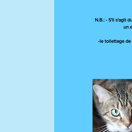
N.B.: - S'il s'agi
un e
-le toilettage d