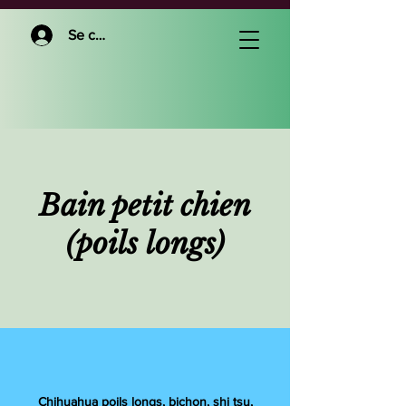
Se connecter
Bain petit chien
(poils longs)
Chihuahua poils longs, bichon, shi tsu,