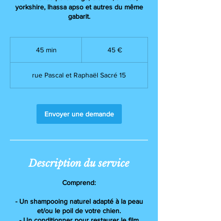
yorkshire, lhassa apso et autres du même
gabarit.
45
euros
45 min
4
45 €
5
m
rue Pascal et Raphaël Sacré 15
i
n
Envoyer une demande
Description du service
Comprend:
- Un shampooing naturel adapté à la peau
et/ou le poil de votre chien.
- Un conditionner pour restaurer le film