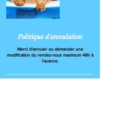
Politique d'annulation
Merci d'annuler ou demander une
modification du rendez-vous maximum 48h à
l'avance.
Coordonnées
rue Pascal et Raphaël Sacré 15, Crisnée,
Liège 4367, BEL
+ 0032479183421
info.jabdp@gmail.com