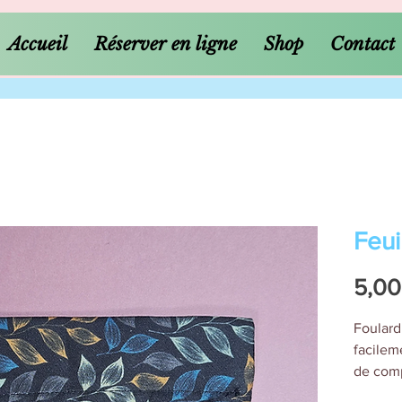
Accueil
Réserver en ligne
Shop
Contact
Feui
5,00
Foulard
facileme
de comp
permet 