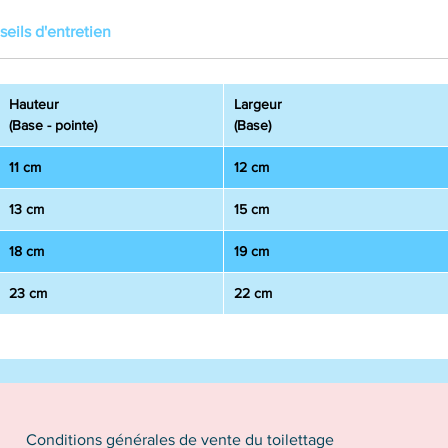
eils d'entretien
Hauteur
Largeur
(Base - pointe)
(Base)
11 cm
12 cm
13 cm
15 cm
18 cm
19 cm
23 cm
22 cm
Conditions générales de vente du toilettage