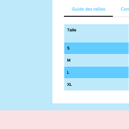
Guide des tailles
Cons
Taille
S
M
L
XL