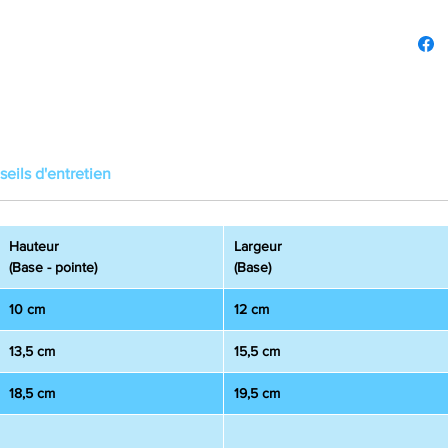
eils d'entretien
Hauteur
Largeur
(Base - pointe)
(Base)
10 cm
12 cm
13,5 cm
15,5 cm
18,5 cm
19,5 cm