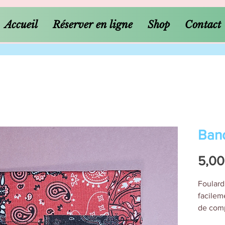
Accueil
Réserver en ligne
Shop
Contact
Band
5,00
Foulard
facileme
de comp
permet 