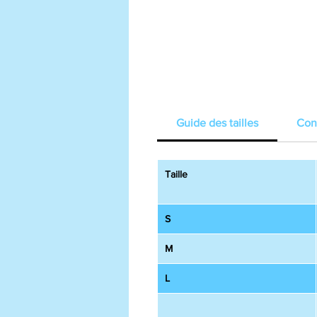
Guide des tailles
Cons
Taille
S
M
L